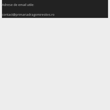
Adrese de email utile:
contact@primariadragomirestivs.ro